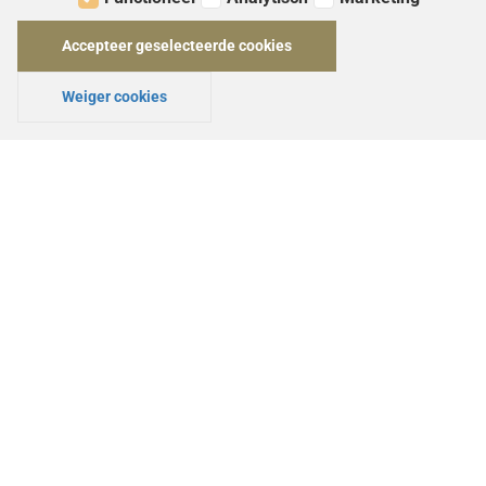
Accepteer geselecteerde cookies
Weiger cookies
Blaser Argali outline hoody 26 caper
Nog geen beoordelingen
Blaser outline hoodie argali men 26 caper S
€ 119,95
€ 89,95
AANBIEDING